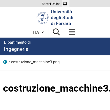
Servizi Online
Cerca
Università
nel
degli Studi
sito
di Ferrara
Cambia lingua
Dipartimento di
Ingegneria
costruzione_macchine3.png
Immagini aree di ricerca
costruzione_macchine3