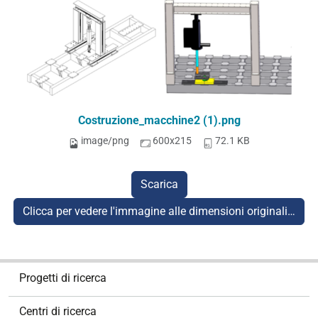
Costruzione_macchine2 (1).png
image/png
600x215
72.1 KB
Scarica
Clicca per vedere l'immagine alle dimensioni originali…
N
Progetti di ricerca
a
v
Centri di ricerca