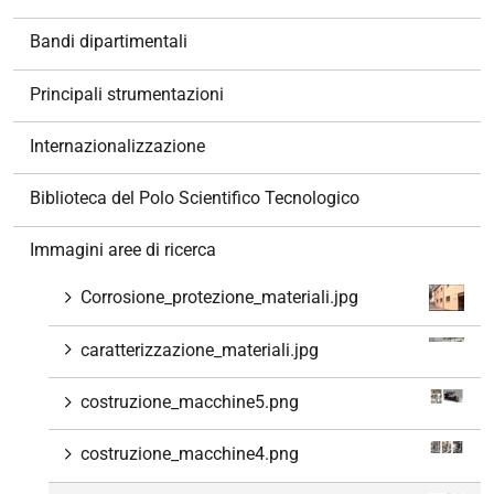
i
g
Bandi dipartimentali
a
z
Principali strumentazioni
i
o
Internazionalizzazione
n
e
Biblioteca del Polo Scientifico Tecnologico
Immagini aree di ricerca
Corrosione_protezione_materiali.jpg
caratterizzazione_materiali.jpg
costruzione_macchine5.png
costruzione_macchine4.png